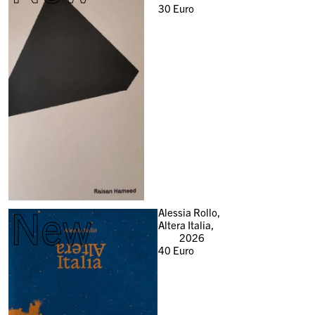
30
Euro
New
Alessia Rollo,
Altera Italia,
2026
40
Euro