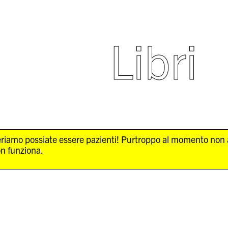
Libri
Speriamo possiate essere pazienti! Purtroppo al momento non
on funziona.