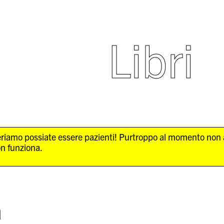
Libri
Speriamo possiate essere pazienti! Purtroppo al momento non
on funziona.
h