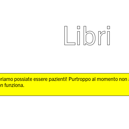
Libri
Speriamo possiate essere pazienti! Purtroppo al momento non
on funziona.