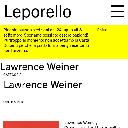
Leporello
skip
navigation
Piccola pausa spedizioni dal 24 luglio all'8
Chiudi
settembre. Speriamo possiate essere pazienti!
Purtroppo al momento non accettiamo la Carta
Docenti perchè la piattaforma per gli esercenti
non funziona.
Lawrence Weiner
CATEGORIA
+
Lawrence Weiner
ORDINA PER
+
Lawrence Weiner,
Green as well as blue as well as