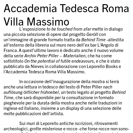
Accademia Tedesca Roma
Villa Massimo
L’esposizione
to be touched from afar
mette in dialogo
una piccola selezione di opere dal progetto
Geröll
con
un’immagine di grande formato tratta da
Behind Time
-allestita
all’esterno della libreria sul muro nero dell’ex bar L’Angolo di
Franca. A quest’ultimo lavoro è dedicato anche il nuovo volume
della serie
Archiv Peter Piller – Materialien
, che ha come
sottotitolo
On the potential of futile endeavours
, e che è stato
pubblicato da Nieves in collaborazione con Leporello Books e
l’Accademia Tedesca Roma Villa Massimo.
In occasione dell’inaugurazione della mostra si terrà
anche una lettura in tedesco del testo di Peter Piller
nach
auflösung örtlicher frühnebel
, un testo legato al progetto
Behind
Time
, che sarà disponibile per la consultazione in formato
pieghevole per la durata della mostra anche nelle traduzioni in
inglese ed italiano, insieme a un display di una selezione delle
molte pubblicazioni dell’artista.
Sui muri di Leporello antiche iscrizioni, ritrovamenti
archeologici, grotte misteriose e rocce -che forse rocce non sono-