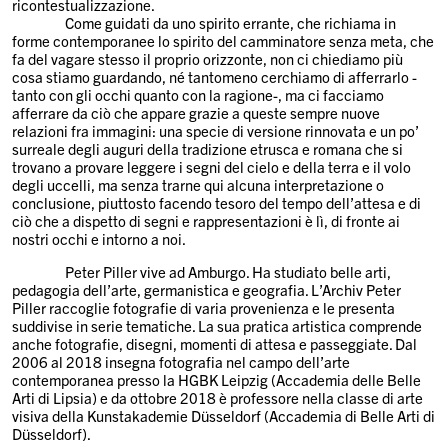
ricontestualizzazione.
Come guidati da uno spirito errante, che richiama in
forme contemporanee lo spirito del camminatore senza meta, che
fa del vagare stesso il proprio orizzonte, non ci chiediamo più
cosa stiamo guardando, né tantomeno cerchiamo di afferrarlo -
tanto con gli occhi quanto con la ragione-, ma ci facciamo
afferrare da ciò che appare grazie a queste sempre nuove
relazioni fra immagini: una specie di versione rinnovata e un po’
surreale degli auguri della tradizione etrusca e romana che si
trovano a provare leggere i segni del cielo e della terra e il volo
degli uccelli, ma senza trarne qui alcuna interpretazione o
conclusione, piuttosto facendo tesoro del tempo dell’attesa e di
ciò che a dispetto di segni e rappresentazioni è lì, di fronte ai
nostri occhi e intorno a noi.
Peter Piller vive ad Amburgo. Ha studiato belle arti,
pedagogia dell’arte, germanistica e geografia. L’Archiv Peter
Piller raccoglie fotografie di varia provenienza e le presenta
suddivise in serie tematiche. La sua pratica artistica comprende
anche fotografie, disegni, momenti di attesa e passeggiate. Dal
2006 al 2018 insegna fotografia nel campo dell’arte
contemporanea presso la HGBK Leipzig (Accademia delle Belle
Arti di Lipsia) e da ottobre 2018 è professore nella classe di arte
visiva della Kunstakademie Düsseldorf (Accademia di Belle Arti di
Düsseldorf).