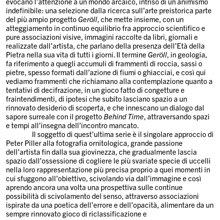
evocano l’attenzione a un mondo arcaico, intriso di un animismo
indefinibile: una selezione dalla ricerca sull’arte preistorica parte
del più ampio progetto
Geröll
, che mette insieme, con un
atteggiamento in continuo equilibrio fra approccio scientifico e
pure associazioni visive, immagini raccolte da libri, giornali e
realizzate dall’artista, che parlano della presenza dell’Età della
Pietra nella sua vita di tutti i giorni. Il termine
Geröll
, in geologia,
fa riferimento a quegli accumuli di frammenti di roccia, sassi o
pietre, spesso formati dall’azione di fiumi o ghiacciai, e così qui
vediamo frammenti che richiamano alla contemplazione quanto a
tentativi di decifrazione, in un gioco fatto di congetture e
fraintendimenti, di ipotesi che subito lasciano spazio a un
rinnovato desiderio di scoperta, e che innescano un dialogo dal
sapore surreale con il progetto
Behind Time
, attraversando spazi
e tempi all’insegna dell’incontro mancato.
Il soggetto di quest’ultima serie è il singolare approccio di
Peter Piller alla fotografia ornitologica, grande passione
dell’artista fin dalla sua giovinezza, che gradualmente lascia
spazio dall’ossessione di cogliere le più svariate specie di uccelli
nella loro rappresentazione più precisa proprio a quei momenti in
cui sfuggono all’obiettivo, scivolando via dall’immagine e così
aprendo ancora una volta una prospettiva sulle continue
possibilità di scivolamento del senso, attraverso associazioni
ispirate da una poetica dell’errore e dell’opacità, alimentare da un
sempre rinnovato gioco di riclassificazione e