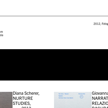
2012
,
Fotog
 cm
ela
Diana Scherer,
Giovanna
NURTURE
NARRATI
STUDIES,
RELAZ