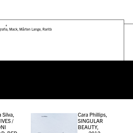
#
rafia
,
Mack
,
Mårten Lange
,
Rarità
 Silva,
Cara Phillips,
VES /
SINGULAR
IONI
BEAUTY,