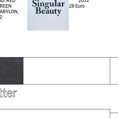
D. RED
2012
GREEN
28
Euro
BABYLON,
2
tter