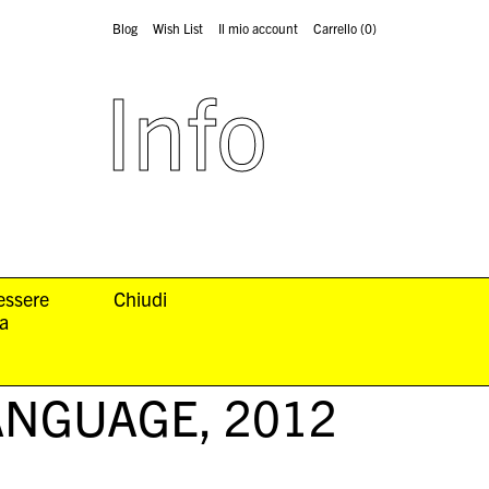
Blog
Wish List
Il mio account
Carrello
(0)
Info
 essere
Chiudi
la
ANGUAGE
, 2012