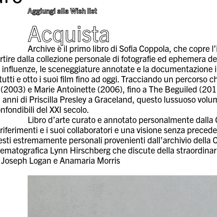
Aggiungi alla Wish list
Acquista
Archive è il primo libro di Sofia Coppola, che copre l
rtire dalla collezione personale di fotografie ed ephemera della
e influenze, le sceneggiature annotate e la documentazione in
 tutti e otto i suoi film fino ad oggi. Tracciando un percors
n (2003) e Marie Antoinette (2006), fino a The Beguiled (201
i anni di Priscilla Presley a Graceland, questo lussuoso volu
onfondibili del XXI secolo.
Libro d’arte curato e annotato personalmente dalla C
 riferimenti e i suoi collaboratori e una visione senza prece
esti estremamente personali provenienti dall’archivio della 
nematografica Lynn Hirschberg che discute della straordinari
 Joseph Logan e Anamaria Morris