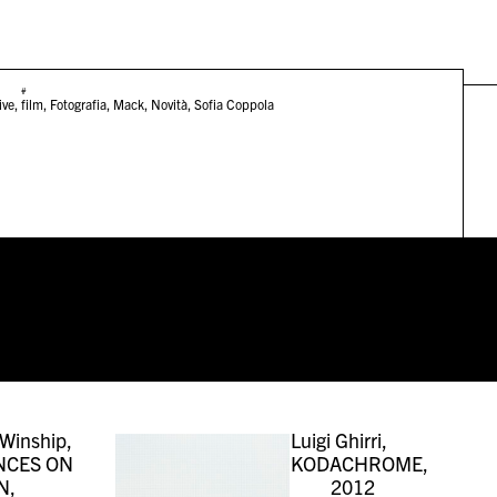
#
ive
,
film
,
Fotografia
,
Mack
,
Novità
,
Sofia Coppola
Winship,
Luigi Ghirri,
NCES ON
KODACHROME,
N,
2012