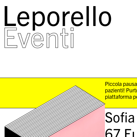
Leporello
skip
navigation
Eventi
Piccola pausa
pazienti! Pur
piattaforma pe
Sofia
67
Eu