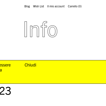
Blog
Wish List
Il mio account
Carrello
(0)
Info
 essere
Chiudi
la
023