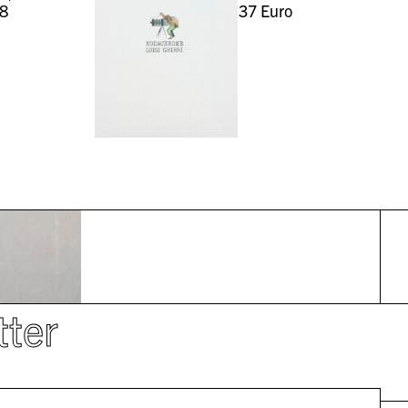
8
37
Euro
tter