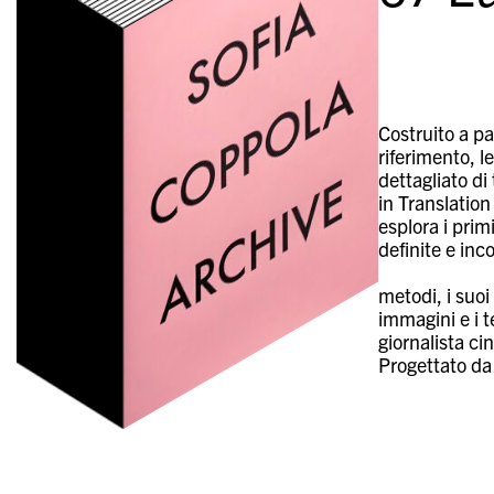
Costruito a pa
riferimento, l
dettagliato di
in Translatio
esplora i prim
definite e inc
metodi, i suoi
immagini e i t
giornalista ci
Progettato da