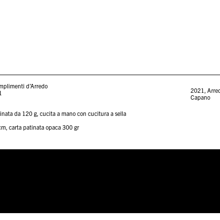
plimenti d’Arredo
2021
,
Arre
1
Capano
inata da 120 g, cucita a mano con cucitura a sella
cm, carta patinata opaca 300 gr