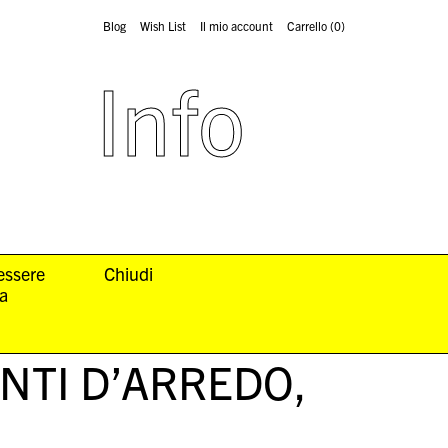
Blog
Wish List
Il mio account
Carrello
(0)
Info
 essere
Chiudi
la
NTI D’ARREDO
,