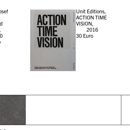
osef
Unit Editions,
ACTION TIME
nd
VISION,
,
2016
0
30
Euro
o