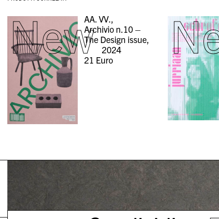
New
N
AA. VV.,
Archivio n.10 –
The Design issue,
2024
21
Euro