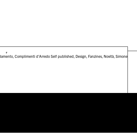
#
damento
,
Complimenti d'Arredo Self published
,
Design
,
Fanzines
,
Novità
,
Simone