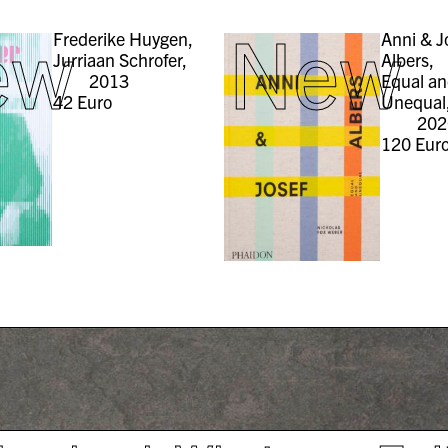
ew
New
Frederike Huygen,
Anni & J
Jurriaan Schrofer,
Albers,
2013
Equal a
42
Euro
Unequal
202
120
Eur