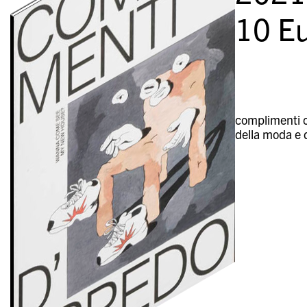
10
Eu
complimenti ch
della moda e d