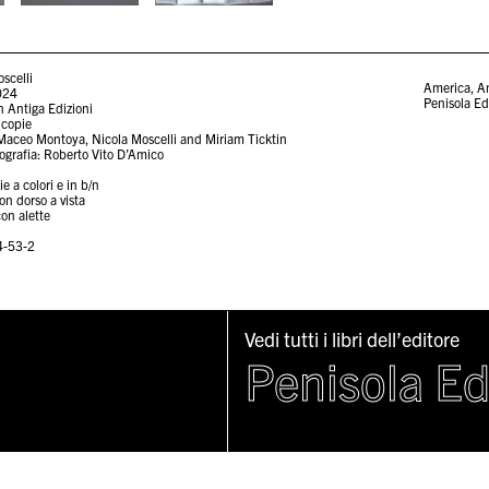
scelli
America
,
An
2024
Penisola Ed
n Antiga Edizioni
 copie
, Maceo Montoya, Nicola Moscelli and Miriam Ticktin
ografia: Roberto Vito D’Amico
e a colori e in b/n
on dorso a vista
on alette
4-53-2
Vedi tutti i libri dell’editore
Penisola Ed