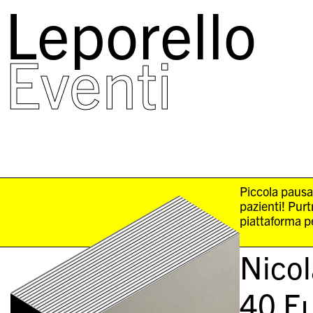
Leporello
skip
navigation
Eventi
Piccola pausa
pazienti! Pur
piattaforma pe
Nicol
40
Eu