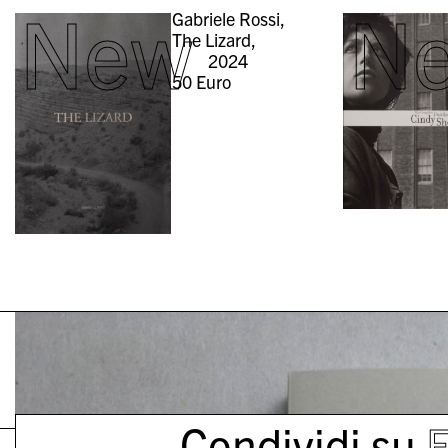
New
N
Gabriele Rossi,
The Lizard,
2024
50
Euro
Condividi su