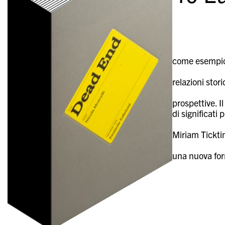
come esempio 
relazioni stor
prospettive. Il
di significati p
Miriam Ticktin
una nuova form