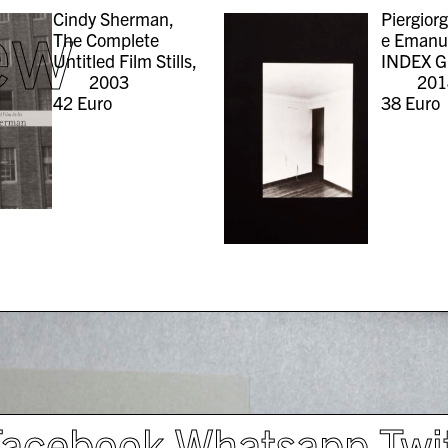
ew
Cindy Sherman,
Piergiorg
The Complete
e Emanue
Untitled Film Stills,
INDEX G
2003
201
42
Euro
38
Euro
Facebook
Whatsapp
Twi