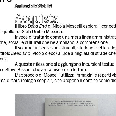
Aggiungi alla Wish list
Acquista
Il libro
Dead End
di Nicola Moscelli esplora il conce
quello tra Stati Uniti e Messico.
Invece di trattarlo come una mera linea amministrati
iche, sociali e culturali che ne ampliano la comprensione.
Il volume unisce visioni stradali, storiche e letterarie,
 titolo
Dead End
(vicolo cieco) allude a migliaia di strade c
ersi.
A questa riflessione si aggiungono incursioni test
 e Steve Bisson, che arricchiscono la lettura.
L’approccio di Moscelli utilizza immagini e reperti v
a di “archeologia scopia”, che propone il confine come dispo