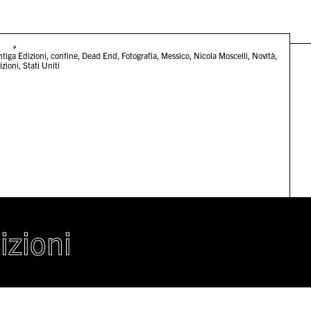
#
tiga Edizioni
,
confine
,
Dead End
,
Fotografia
,
Messico
,
Nicola Moscelli
,
Novità
,
izioni
,
Stati Uniti
izioni