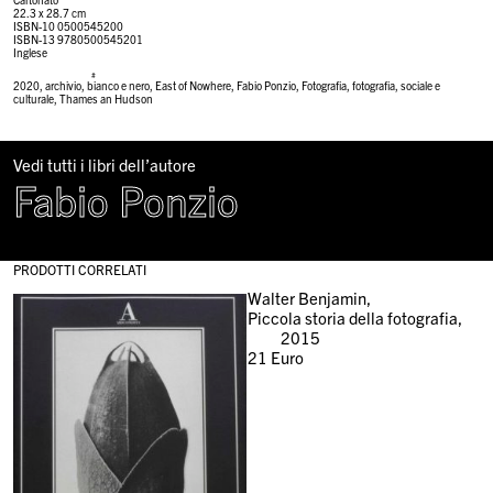
22.3 x 28.7 cm
ISBN-10 0500545200
ISBN-13 9780500545201
Inglese
#
2020
,
archivio
,
bianco e nero
,
East of Nowhere
,
Fabio Ponzio
,
Fotografia
,
fotografia
,
sociale e
culturale
,
Thames an Hudson
Vedi tutti i libri dell’autore
Fabio Ponzio
PRODOTTI CORRELATI
Walter Benjamin,
Piccola storia della fotografia,
2015
21
Euro