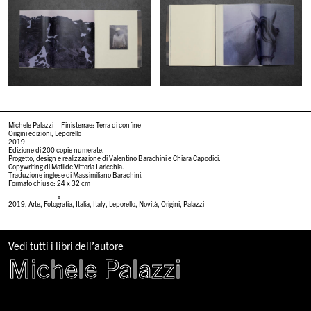
Michele Palazzi – Finisterrae: Terra di confine
Origini edizioni, Leporello
2019
Edizione di 200 copie numerate.
Progetto, design e realizzazione di Valentino Barachini e Chiara Capodici.
Copywriting di Matilde Vittoria Laricchia.
Traduzione inglese di Massimiliano Barachini.
Formato chiuso: 24 x 32 cm
#
2019
,
Arte
,
Fotografia
,
Italia
,
Italy
,
Leporello
,
Novità
,
Origini
,
Palazzi
Vedi tutti i libri dell’autore
Michele Palazzi