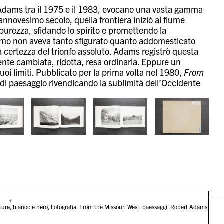
 Adams tra il 1975 e il 1983, evocano una vasta gamma
ciannovesimo secolo, quella frontiera iniziò al fiume
 purezza, sfidando lo spirito e promettendo la
’uomo non aveva tanto sfigurato quanto addomesticato
a certezza del trionfo assoluto. Adams registrò questa
ente cambiata, ridotta, resa ordinaria. Eppure un
i limiti. Pubblicato per la prima volta nel 1980,
From
 di paesaggio rivendicando la sublimità dell’Occidente
#
ture
,
bianoc e nero
,
Fotografia
,
From the Missouri West
,
paessaggi
,
Robert Adams