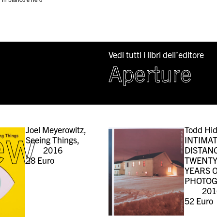
Vedi tutti i libri dell’editore
Aperture
ew
Joel Meyerowitz,
Todd Hid
Seeing Things,
INTIMA
2016
DISTAN
28
Euro
TWENTY
YEARS 
PHOTOG
201
52
Euro