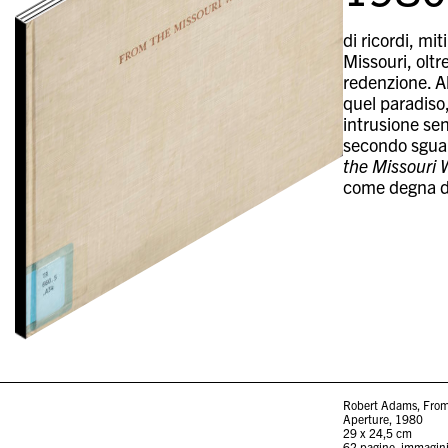
di ricordi, mi
Missouri, oltr
redenzione. A
quel paradiso,
intrusione sen
secondo sguar
the Missouri 
come degna d
Robert Adams, From
Aperture, 1980
29 x 24,5 cm
62 pagine, immagini