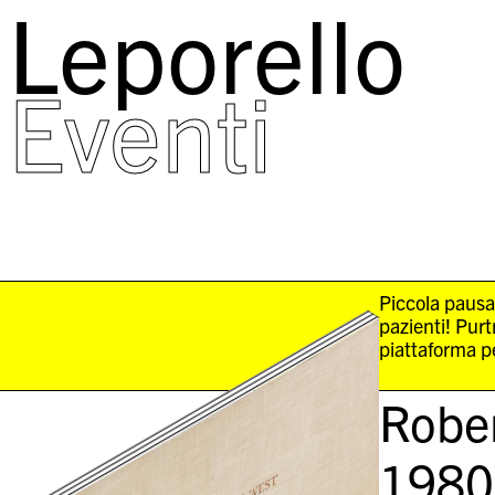
Leporello
skip
navigation
Eventi
Piccola pausa
pazienti! Pur
piattaforma pe
Robe
1980