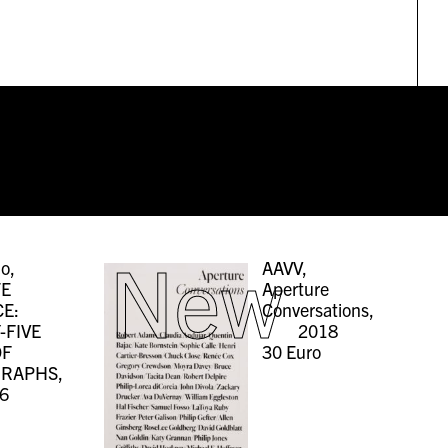
New
o,
AAVV,
TE
Aperture
CE:
Conversations,
-FIVE
2018
OF
30
Euro
RAPHS,
6