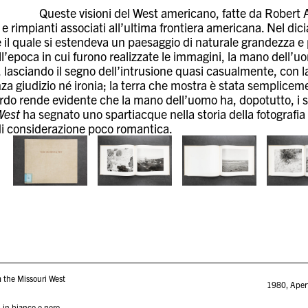
Queste visioni del West americano, fatte da Robert
ti e rimpianti associati all’ultima frontiera americana. Nel di
e il quale si estendeva un paesaggio di naturale grandezza e
ll’epoca in cui furono realizzate le immagini, la mano dell
 lasciando il segno dell’intrusione quasi casualmente, con l
za giudizio né ironia; la terra che mostra è stata semplicem
do rende evidente che la mano dell’uomo ha, dopotutto, i suo
West
ha segnato uno spartiacque nella storia della fotografia
i considerazione poco romantica.
 the Missouri West
1980
,
Aper
 in bianco e nero