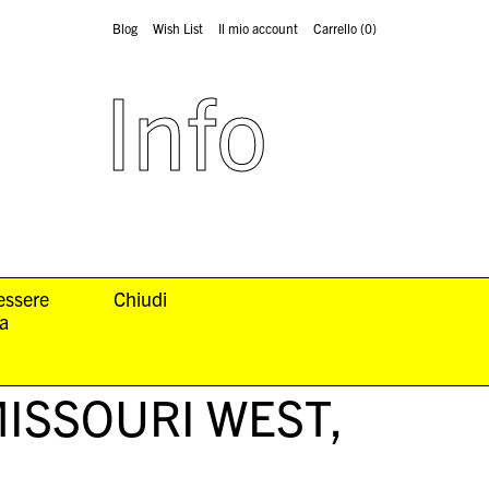
Blog
Wish List
Il mio account
Carrello
(0)
Info
 essere
Chiudi
la
ISSOURI WEST
,