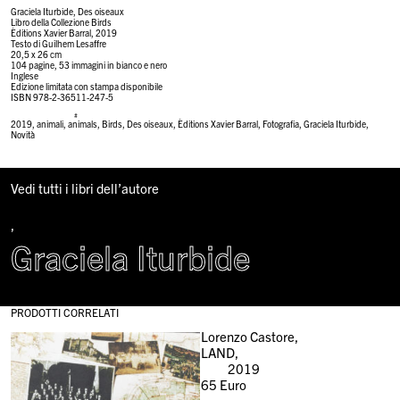
Graciela Iturbide, Des oiseaux
Libro della Collezione Birds
È
ditions Xavier Barral, 2019
Testo di Guilhem Lesaffre
20,5 x 26 cm
104 pagine, 53 immagini in bianco e nero
Inglese
Edizione limitata con stampa disponibile
ISBN 978-2-36511-247-5
#
2019
,
animali
,
animals
,
Birds
,
Des oiseaux
,
Èditions Xavier Barral
,
Fotografia
,
Graciela Iturbide
,
Novità
Vedi tutti i libri dell’autore
,
Graciela Iturbide
PRODOTTI CORRELATI
Lorenzo Castore,
LAND,
2019
65
Euro