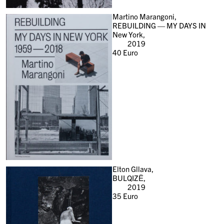
Martino Marangoni,
REBUILDING — MY DAYS IN
New York,
2019
40
Euro
Elton Gllava,
BULQIZË,
2019
35
Euro