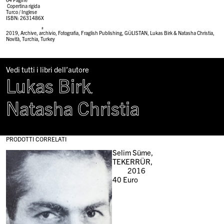
Copertina rigida
Turco / Inglese
ISBN:
2631486X
#
2019
,
Archive
,
archivio
,
Fotografia
,
Fraglish Publishing
,
GÜLISTAN
,
Lukas Birk & Natasha Christia
,
Novità
,
Turchia
,
Turkey
Vedi tutti i libri dell’autore
Lukas Birk
,
Natasha Christia
PRODOTTI CORRELATI
Selim Süme,
TEKERRÜR,
2016
40
Euro