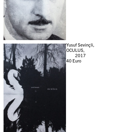
Yusuf Sevinçli,
OCULUS,
2017
40
Euro