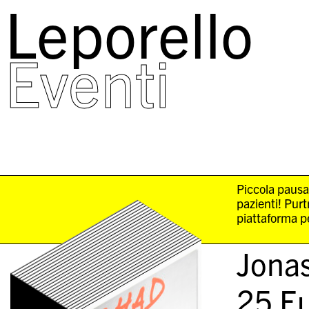
Leporello
skip
navigation
Eventi
Piccola pausa
pazienti! Pur
piattaforma pe
Jona
25
Eu