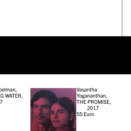
pelman,
Vasantha
NG WATER,
Yogananthan,
7
THE PROMISE,
2017
55
Euro