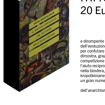
20
Eu
e dirompente c
dell’evoluzion
per confutare
dimostra, graz
competizione i
l’aiuto recipr
nella biosfera
kropotkiniane 
un gran numero
dell’anarchis