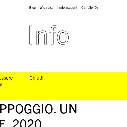
Blog
Wish List
Il mio account
Carrello
(0)
Info
 essere
Chiudi
la
APPOGGIO. UN
E
, 2020