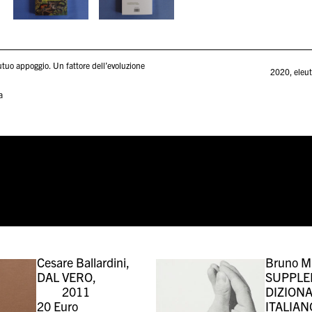
utuo appoggio. Un fattore dell’evoluzione
2020
,
eleut
a
Cesare Ballardini,
Bruno M
DAL VERO,
SUPPLE
2011
DIZION
20
Euro
ITALIAN