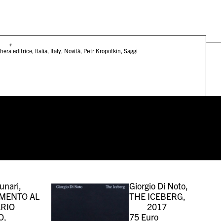
#
hera editrice
,
Italia
,
Italy
,
Novità
,
Pëtr Kropotkin
,
Saggi
unari,
Giorgio Di Noto,
MENTO AL
THE ICEBERG,
ARIO
2017
O,
75
Euro