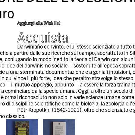
ro
Aggiungi alla Wish list
Acquista
Darwiniano convinto, e lui stesso scienziato a tutt
he a partire dalle sue ricerche sul campo, soprattutto in Sib
e, coniugando in modo inedito la teoria di Darwin con alcuni
 le idee del darwinismo sociale – sostenute all’epoca sopra
ie a una sterminata documentazione e a geniali intuizioni, c
n cui vince il più forte, idea che peraltro stravolge lo stesso
oco – il mutuo appoggio, appunto – a essere la forza trainan
, a cominciare dalla specie umana. Oggi, a oltre un secolo di 
è ormai riconosciuto non solo in varie scienze umane come l’e
 di discipline scientifiche come la biologia, la zoologia o l’e
Pëtr Kropotkin (1842-1921), oltre che scienziato e 
mo classico.