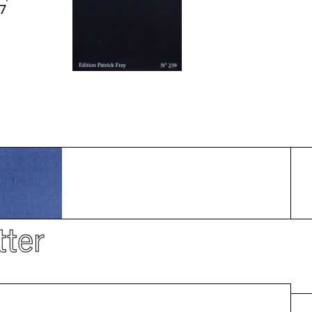
7
tter