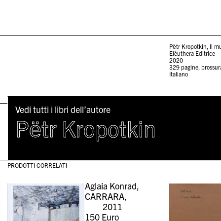
Pëtr Kropotkin, Il m
Elèuthera Editrice
2020
329 pagine, brossur
Italiano
Vedi tutti i libri dell’autore
Pëtr Kropotkin
PRODOTTI CORRELATI
Aglaia Konrad,
CARRARA,
2011
150
Euro