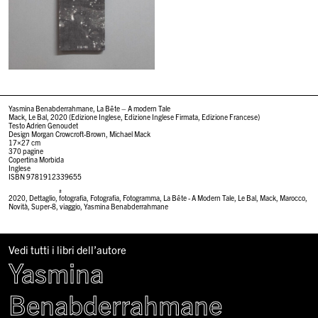
Yasmina Benabderrahmane, La Bête – A modern Tale
Mack, Le Bal, 2020 (Edizione Inglese, Edizione Inglese Firmata, Edizione Francese)
Testo Adrien Genoudet
Design Morgan Crowcroft-Brown, Michael Mack
17×27 cm
370 pagine
Copertina Morbida
Inglese
ISBN 9781912339655
#
2020
,
Dettaglio
,
fotografia
,
Fotografia
,
Fotogramma
,
La Bête - A Modern Tale
,
Le Bal
,
Mack
,
Marocco
,
Novità
,
Super-8
,
viaggio
,
Yasmina Benabderrahmane
Vedi tutti i libri dell’autore
Yasmina
Benabderrahmane