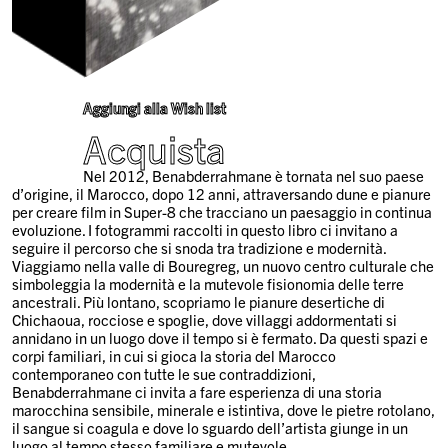
Aggiungi alla Wish list
Acquista
Nel 2012, Benabderrahmane è tornata nel suo paese
d’origine, il Marocco, dopo 12 anni, attraversando dune e pianure
per creare film in Super-8 che tracciano un paesaggio in continua
evoluzione. I fotogrammi raccolti in questo libro ci invitano a
seguire il percorso che si snoda tra tradizione e modernità.
Viaggiamo nella valle di Bouregreg, un nuovo centro culturale che
simboleggia la modernità e la mutevole fisionomia delle terre
ancestrali. Più lontano, scopriamo le pianure desertiche di
Chichaoua, rocciose e spoglie, dove villaggi addormentati si
annidano in un luogo dove il tempo si è fermato. Da questi spazi e
corpi familiari, in cui si gioca la storia del Marocco
contemporaneo con tutte le sue contraddizioni,
Benabderrahmane ci invita a fare esperienza di una storia
marocchina sensibile, minerale e istintiva, dove le pietre rotolano,
il sangue si coagula e dove lo sguardo dell’artista giunge in un
luogo al tempo stesso familiare e mutevole.