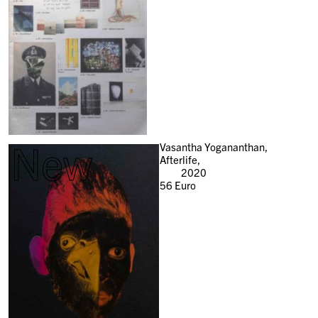
New
Vasantha Yogananthan,
Afterlife,
2020
56
Euro