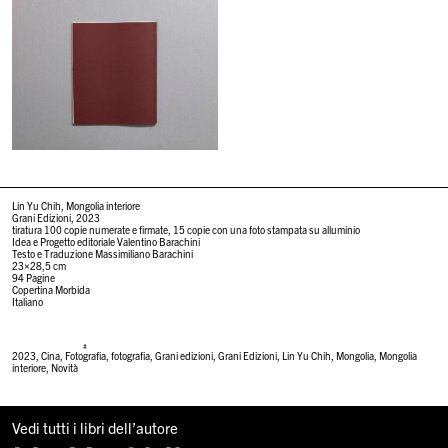
Lin Yu Chih, Mongolia interiore
Grani Edizioni, 2023
tiratura 100 copie numerate e firmate, 15 copie con una foto stampata su alluminio
Idea e Progetto editoriale Valentino Barachini
Testo e Traduzione Massimiliano Barachini
23×28,5 cm
94 Pagine
Copertina Morbida
Italiano
#
2023
,
Cina
,
Fotografia
,
fotografia
,
Grani edizioni
,
Grani Edizioni
,
Lin Yu Chih
,
Mongolia
,
Mongolia
interiore
,
Novità
Vedi tutti i libri dell’autore