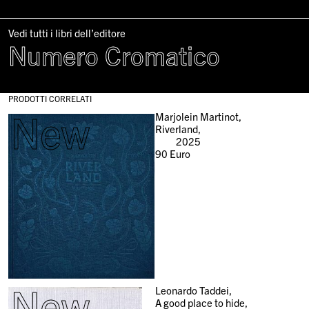
Vedi tutti i libri dell’editore
Numero Cromatico
PRODOTTI CORRELATI
New
Marjolein Martinot,
Riverland,
2025
90
Euro
New
Leonardo Taddei,
A good place to hide,