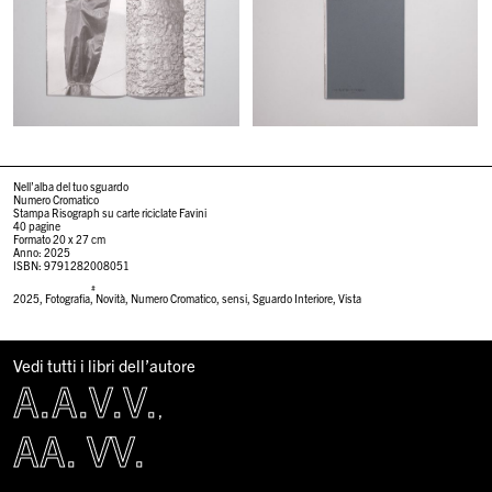
Nell’alba del tuo sguardo
Numero Cromatico
Stampa Risograph su carte riciclate Favini
40 pagine
Formato 20 x 27 cm
Anno: 2025
ISBN: 9791282008051
#
2025
,
Fotografia
,
Novità
,
Numero Cromatico
,
sensi
,
Sguardo Interiore
,
Vista
Vedi tutti i libri dell’autore
A.A.V.V.
,
AA. VV.