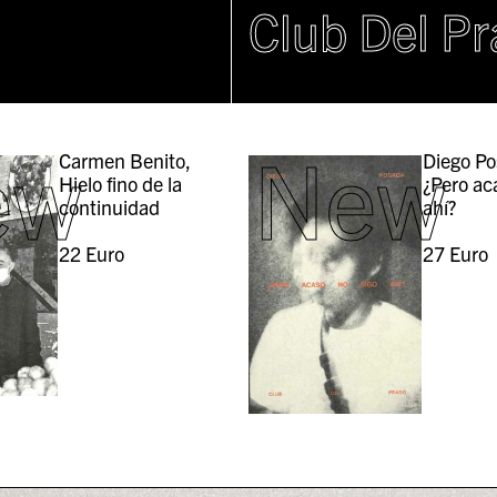
Club Del P
ew
New
Carmen Benito,
Diego Po
Hielo fino de la
¿Pero ac
continuidad
ahí?
22
Euro
27
Euro