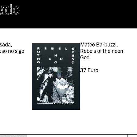
rado
sada,
Mateo Barbuzzi,
aso no sigo
Rebels of the neon
God
37
Euro