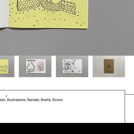
#
rado
,
Illustrazione
,
Narowé
,
Novità
,
Rumor