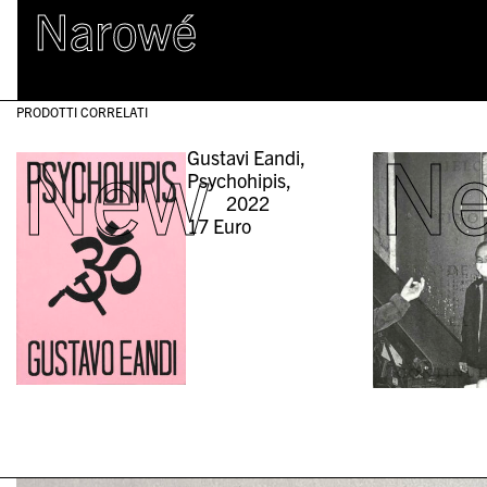
Narowé
PRODOTTI CORRELATI
New
N
Gustavi Eandi,
Psychohipis,
2022
17
Euro