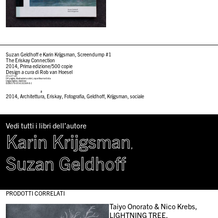
Suzan Geldhoff e Karin Krijgsman, Screendump #1
The Eriskay Connection
2014, Prima edizione/500 copie
Design a cura di Rob van Hoesel
20 x 27 cm
64 pagine, illustrazioni a colori, copertina morbida
Lingua inglese, olandese
ISBN 978-90-818384-8-1
#
2014
,
Architettura
,
Eriskay
,
Fotografia
,
Geldhoff
,
Krijgsman
,
sociale
Vedi tutti i libri dell’autore
Karin Krijgsman
,
Suzan Geldhoff
PRODOTTI CORRELATI
Taiyo Onorato & Nico Krebs,
LIGHTNING TREE,