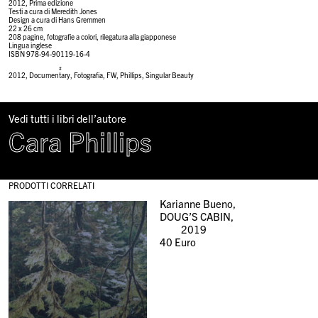
2012, Prima edizione
Testi a cura di Meredith Jones
Design a cura di Hans Gremmen
22 x 26 cm
208 pagine, fotografie a colori, rilegatura alla giapponese
Lingua inglese
ISBN 978-94-90119-16-4
#
2012
,
Documentary
,
Fotografia
,
FW
,
Phillips
,
Singular Beauty
Vedi tutti i libri dell’autore
Cara Phillips
PRODOTTI CORRELATI
Karianne Bueno,
DOUG’S CABIN,
2019
40
Euro