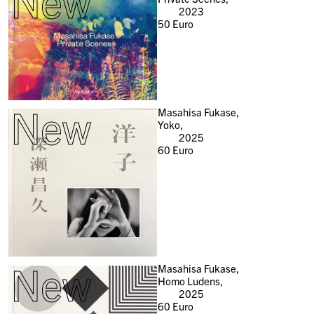
New
2023
50
Euro
New
Masahisa Fukase,
Yoko,
2025
60
Euro
New
Masahisa Fukase,
Homo Ludens,
2025
60
Euro