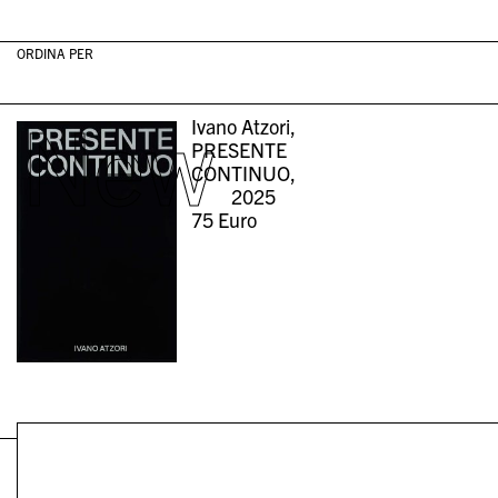
ORDINA PER
New
Ivano Atzori,
PRESENTE
CONTINUO,
2025
75
Euro