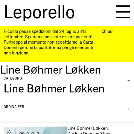
Leporello
skip
navigation
Piccola pausa spedizioni dal 24 luglio all'8
Chiudi
settembre. Speriamo possiate essere pazienti!
Purtroppo al momento non accettiamo la Carta
Docenti perchè la piattaforma per gli esercenti
non funziona.
Line Bøhmer Løkken
CATEGORIA
+
Line Bøhmer Løkken
ORDINA PER
+
Line Bøhmer Løkken,
Dry Eye Dripping Stone,