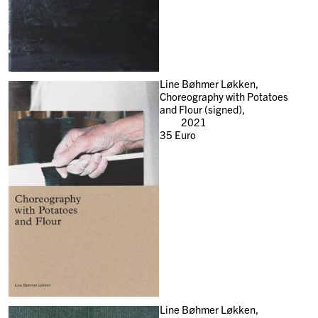
Line Bøhmer Løkken,
Choreography with Potatoes
and Flour (signed),
2021
35
Euro
Line Bøhmer Løkken,