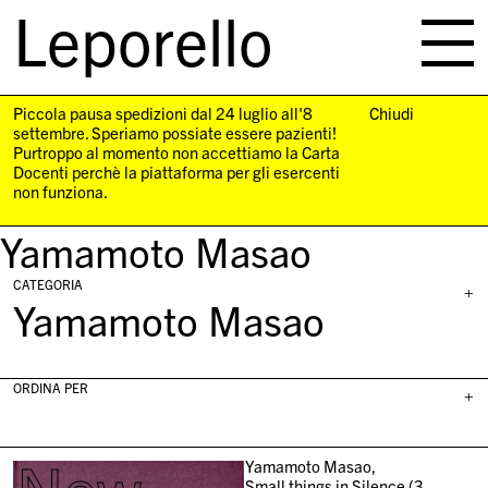
Leporello
skip
navigation
Piccola pausa spedizioni dal 24 luglio all'8
Chiudi
settembre. Speriamo possiate essere pazienti!
Purtroppo al momento non accettiamo la Carta
Docenti perchè la piattaforma per gli esercenti
non funziona.
Yamamoto Masao
CATEGORIA
+
Yamamoto Masao
ORDINA PER
+
Yamamoto Masao,
Small things in Silence (3