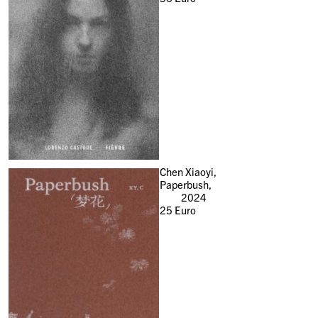
Chen Xiaoyi,
Paperbush,
2024
25
Euro