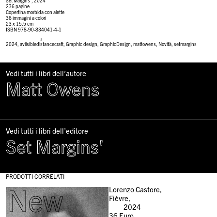
Set Margins’, 2024
236 pagine
Copertina morbida con alette
36 immagini a colori
23 x 15.5 cm
ISBN 978-90-834041-4-1
#
2024
,
aviisibledistancecraft
,
Graphic design
,
GraphicDesign
,
mattowens
,
Novità
,
setmargins
Vedi tutti i libri dell’autore
Matt Owens
Vedi tutti i libri dell’editore
Set Margins'
PRODOTTI CORRELATI
New
Lorenzo Castore,
Fièvre,
2024
36
Euro