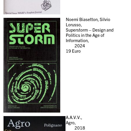
New
Noemi Biasetton, Silvio
Lorusso,
Superstorm – Design and
Politics in the Age of
Information,
2024
19
Euro
A.A.V.V.,
Agro,
2018