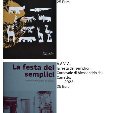
25
Euro
A.A.V.V.,
la festa dei semplici –
Carnevale di Alessandria del
Carretto,
2023
25
Euro