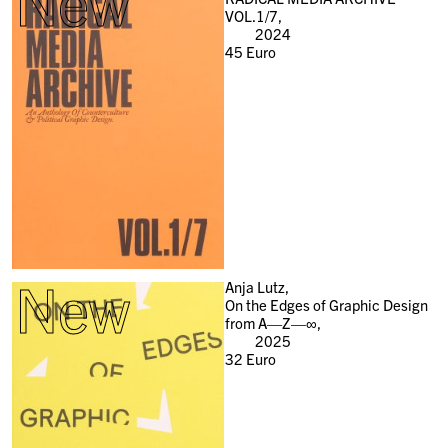
New
VOL.1/7,
2024
45
Euro
New
Anja Lutz,
On the Edges of Graphic Design
from A—Z—∞,
2025
32
Euro