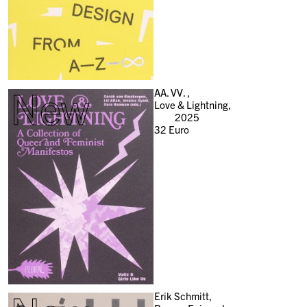
New
AA. VV. ,
Love & Lightning,
2025
32
Euro
Erik Schmitt,