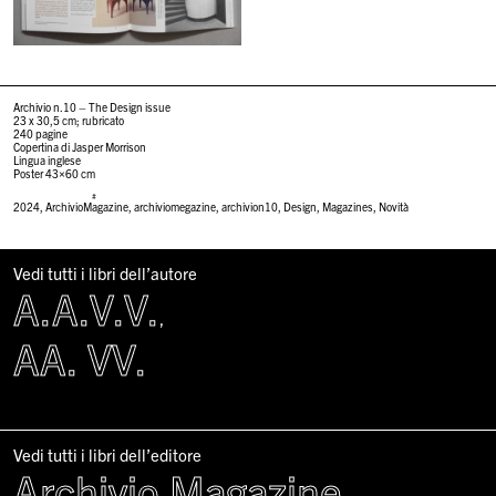
Archivio n.10 – The Design issue
23 x 30,5 cm; rubricato
240 pagine
Copertina di Jasper Morrison
Lingua inglese
Poster 43×60 cm
#
2024
,
ArchivioMagazine
,
archiviomegazine
,
archivion10
,
Design
,
Magazines
,
Novità
Vedi tutti i libri dell’autore
A.A.V.V.
,
AA. VV.
Vedi tutti i libri dell’editore
Archivio Magazine