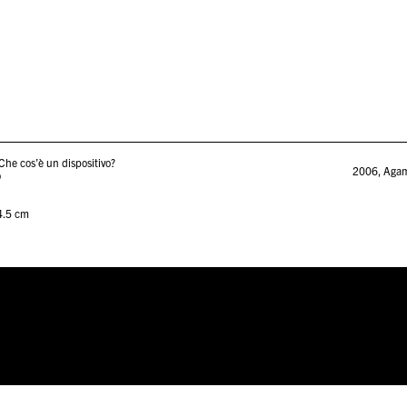
he cos’è un dispositivo?
2006
,
Aga
o
4.5 cm