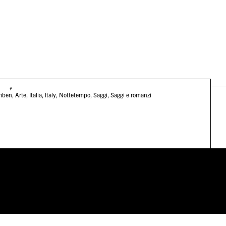
#
mben
,
Arte
,
Italia
,
Italy
,
Nottetempo
,
Saggi
,
Saggi e romanzi