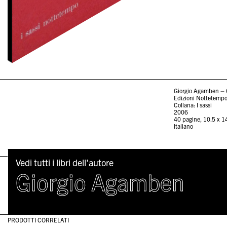
Giorgio Agamben – C
Edizioni Nottetemp
Collana: I sassi
2006
40 pagine, 10.5 x 1
Italiano
Vedi tutti i libri dell’autore
Giorgio Agamben
PRODOTTI CORRELATI