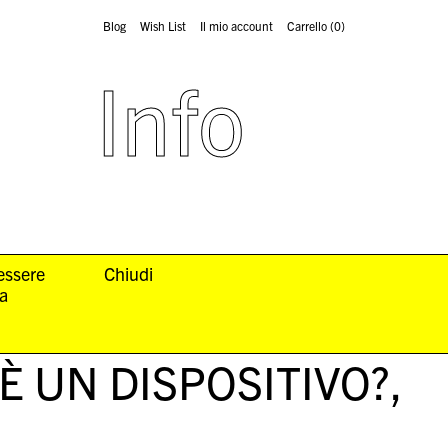
Blog
Wish List
Il mio account
Carrello
(0)
Info
 essere
Chiudi
la
È UN DISPOSITIVO?
,