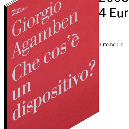
4
Eur
automobile – a