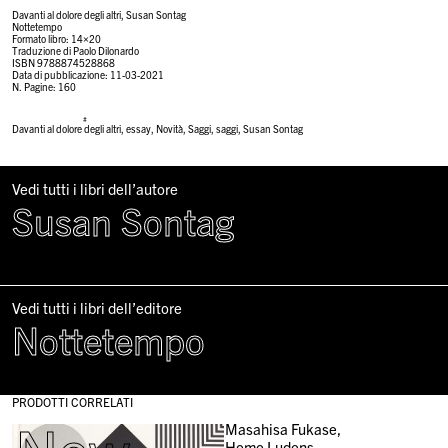
Davanti al dolore degli altri, Susan Sontag
Nottetempo
Formato libro:
14×20
Traduzione di
Paolo Dilonardo
ISBN
9788874528868
Data di pubblicazione:
11-03-2021
N. Pagine:
160
#
Davanti al dolore degli altri
,
essay
,
Novità
,
Saggi
,
saggi
,
Susan Sontag
Vedi tutti i libri dell’autore
Susan Sontag
Vedi tutti i libri dell’editore
Nottetempo
PRODOTTI CORRELATI
Masahisa Fukase,
Homo Ludens,