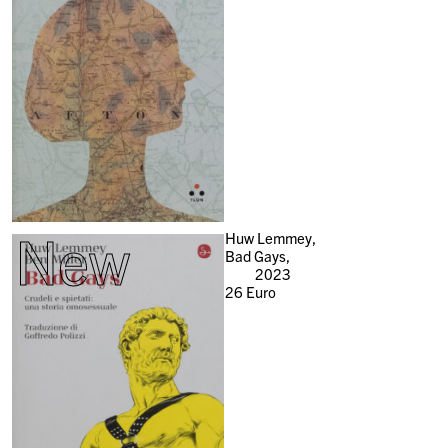
New
Huw Lemmey,
Bad Gays,
2023
26
Euro