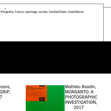
#
,
Fotografia
,
France
,
reportage
,
sociale
,
VanDerElsken
,
XavierBarral
oons,
Mathieu Asselin,
GRIP,
MONSANTO: A
7
PHOTOGRAPHIC
INVESTIGATION,
2017