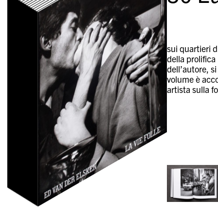
sui quartieri
della prolific
dell’autore, s
volume è accom
artista sulla 