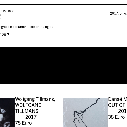
a vie folle
2017
,
bnw
al
e
grafie e documenti, copertina rigida
-128-7
Wolfgang Tillmans,
Danaë M
WOLFGANG
OUT OF 
TILLMANS,
201
2017
38
Euro
75
Euro