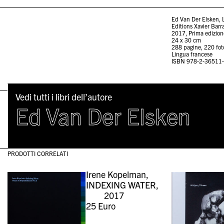
Ed Van Der Elsken, L
Editions Xavier Barr
2017, Prima edizion
24 x 30 cm
288 pagine, 220 foto
Lingua francese
ISBN 978-2-36511
Vedi tutti i libri dell’autore
Ed Van Der Elsken
PRODOTTI CORRELATI
Irene Kopelman,
INDEXING WATER,
2017
25
Euro