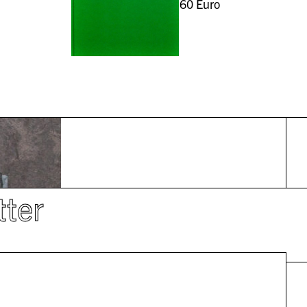
60
Euro
tter