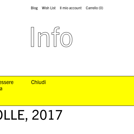
Blog
Wish List
Il mio account
Carrello
(0)
Info
 essere
Chiudi
la
OLLE
, 2017