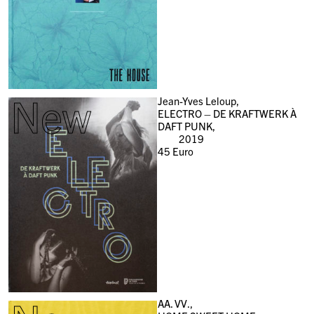
New
Jean-Yves Leloup,
ELECTRO – DE KRAFTWERK À
DAFT PUNK,
2019
45
Euro
AA. VV.,