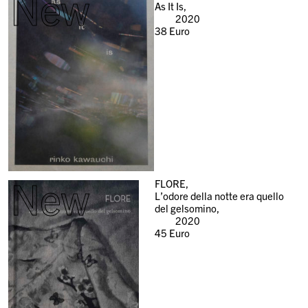
New
As It Is,
2020
38
Euro
New
FLORE,
L’odore della notte era quello
del gelsomino,
2020
45
Euro