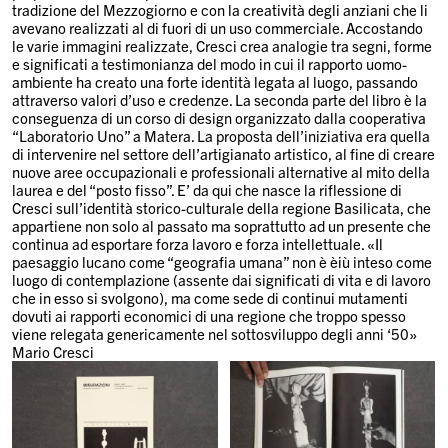
tradizione del Mezzogiorno e con la creatività degli anziani che li
avevano realizzati al di fuori di un uso commerciale. Accostando
le varie immagini realizzate, Cresci crea analogie tra segni, forme
e significati a testimonianza del modo in cui il rapporto uomo-
ambiente ha creato una forte identità legata al luogo, passando
attraverso valori d’uso e credenze. La seconda parte del libro è la
conseguenza di un corso di design organizzato dalla cooperativa
“Laboratorio Uno” a Matera. La proposta dell’iniziativa era quella
di intervenire nel settore dell’artigianato artistico, al fine di creare
nuove aree occupazionali e professionali alternative al mito della
laurea e del “posto fisso”. E’ da qui che nasce la riflessione di
Cresci sull’identità storico-culturale della regione Basilicata, che
appartiene non solo al passato ma soprattutto ad un presente che
continua ad esportare forza lavoro e forza intellettuale. «Il
paesaggio lucano come “geografia umana” non è èiù inteso come
luogo di contemplazione (assente dai significati di vita e di lavoro
che in esso si svolgono), ma come sede di continui mutamenti
dovuti ai rapporti economici di una regione che troppo spesso
viene relegata genericamente nel sottosviluppo degli anni ‘50»
Mario Cresci