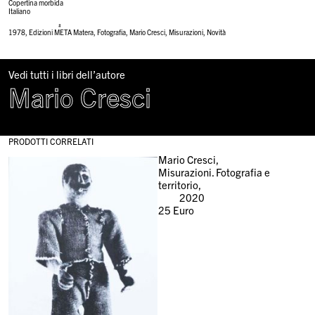
Copertina morbida
Italiano
#
1978
,
Edizioni META Matera
,
Fotografia
,
Mario Cresci
,
Misurazioni
,
Novità
Vedi tutti i libri dell’autore
Mario Cresci
PRODOTTI CORRELATI
Mario Cresci,
Misurazioni. Fotografia e
territorio,
2020
25
Euro