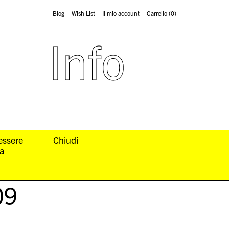
Blog
Wish List
Il mio account
Carrello
(0)
Info
 essere
Chiudi
la
09