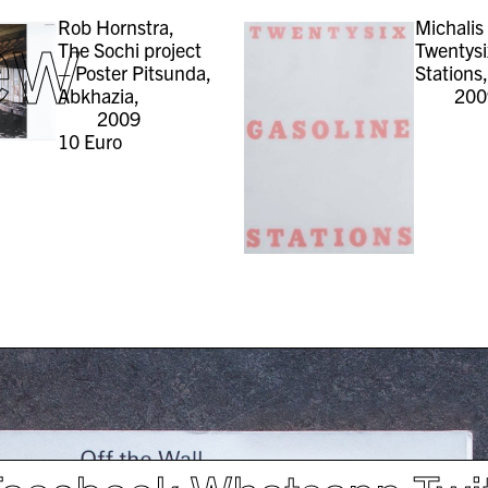
ew
Rob Hornstra,
Michalis 
The Sochi project
Twentysi
– Poster Pitsunda,
Stations
Abkhazia,
200
2009
10
Euro