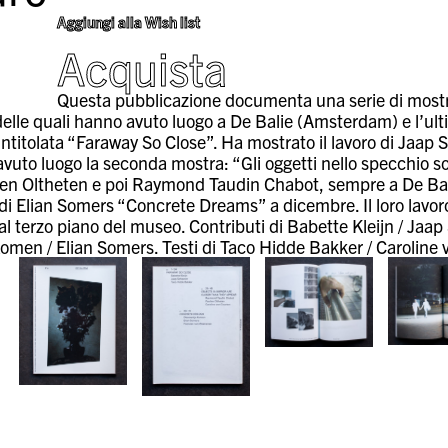
Aggiungi alla Wish list
Acquista
Questa pubblicazione documenta una serie di mostr
delle quali hanno avuto luogo a De Balie (Amsterdam) e l’u
 intitolata “Faraway So Close”. Ha mostrato il lavoro di Jaap
avuto luogo la seconda mostra: “Gli oggetti nello specchio s
lien Oltheten e poi Raymond Taudin Chabot, sempre a De Bal
di Elian Somers “Concrete Dreams” a dicembre. Il loro lavoro
al terzo piano del museo. Contributi di Babette Kleijn / Ja
Komen / Elian Somers. Testi di Taco Hidde Bakker / Caroline