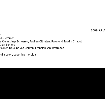
2009
,
AAV
e
ans Gremmen
te Kleijn, Jaap Scheeren, Paulien Oltheten, Raymond Taudin Chabot,
Elian Somers.
 Bakker, Caroline von Couten, Francien van Westrenen
oni a colori, copertina morbida