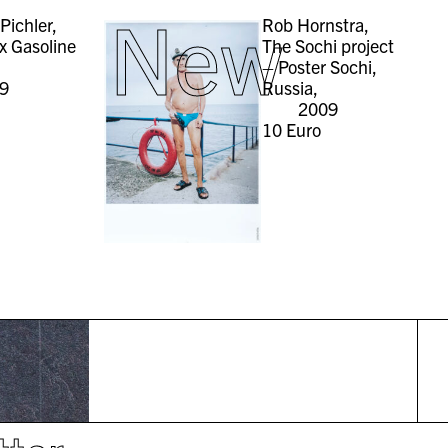
New
Pichler,
Rob Hornstra,
x Gasoline
The Sochi project
,
– Poster Sochi,
9
Russia,
2009
10
Euro