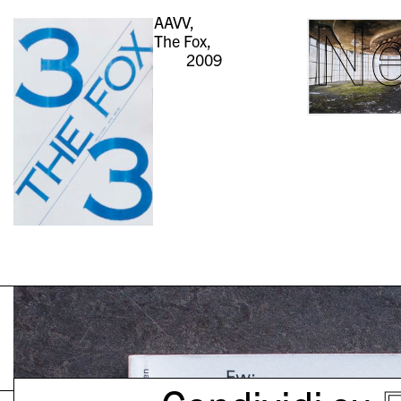
N
AAVV,
The Fox,
2009