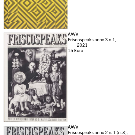
AAVV,
Friscospeaks anno 3 n.1,
2021
15
Euro
AAVV,
Friscospeaks anno 2 n. 1 (n. 3),