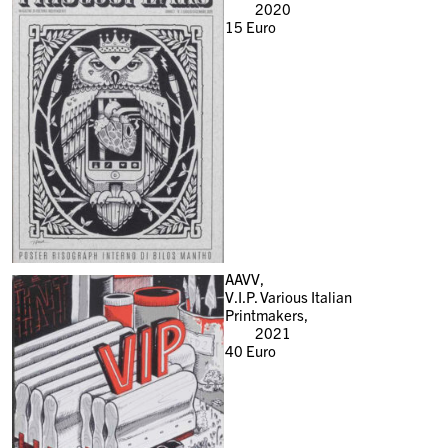
2020
15
Euro
AAVV,
V.I.P. Various Italian
Printmakers,
2021
40
Euro