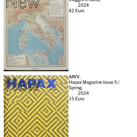
New
2024
42
Euro
New
AAVV,
Hapax Magazine Issue 5 /
Spring,
2024
15
Euro