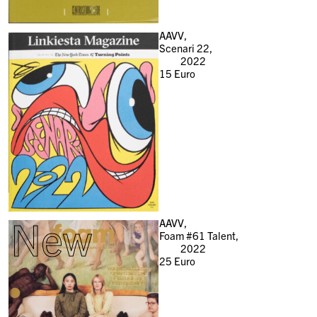
AAVV,
Scenari 22,
2022
15
Euro
New
AAVV,
Foam #61 Talent,
2022
25
Euro