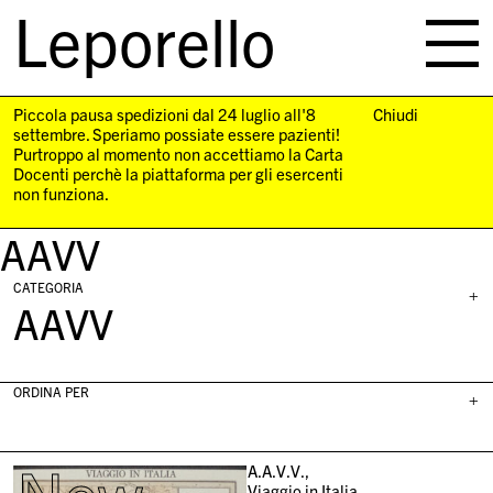
Leporello
skip
navigation
Piccola pausa spedizioni dal 24 luglio all'8
Chiudi
settembre. Speriamo possiate essere pazienti!
Purtroppo al momento non accettiamo la Carta
Docenti perchè la piattaforma per gli esercenti
non funziona.
AAVV
CATEGORIA
+
AAVV
ORDINA PER
+
A.A.V.V.,
Viaggio in Italia,