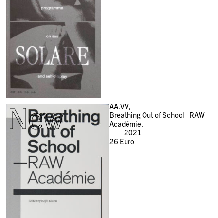
New
AA.VV,
Breathing Out of School–RAW
Académie,
2021
26
Euro