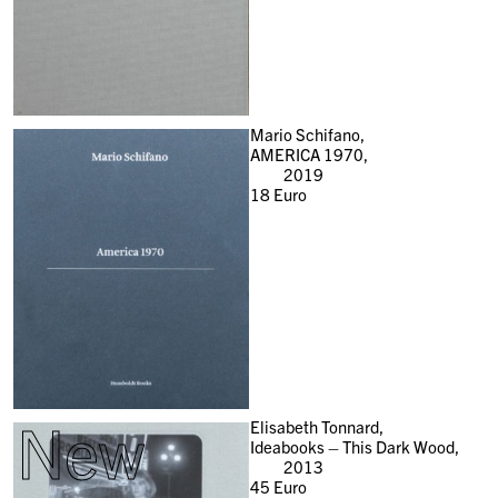
Mario Schifano,
AMERICA 1970,
2019
18
Euro
New
Elisabeth Tonnard,
Ideabooks – This Dark Wood,
2013
45
Euro