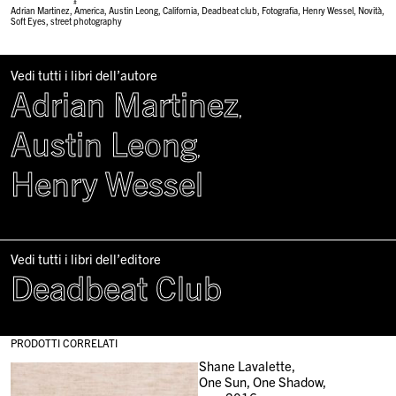
#
Adrian Martinez
,
America
,
Austin Leong
,
California
,
Deadbeat club
,
Fotografia
,
Henry Wessel
,
Novità
,
Soft Eyes
,
street photography
Vedi tutti i libri dell’autore
Adrian Martinez
,
Austin Leong
,
Henry Wessel
Vedi tutti i libri dell’editore
Deadbeat Club
PRODOTTI CORRELATI
Shane Lavalette,
One Sun, One Shadow,