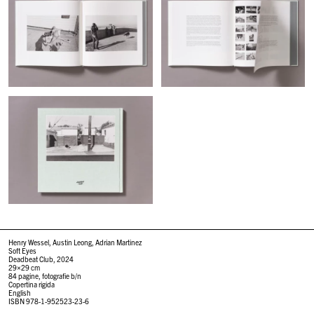
Henry Wessel, Austin Leong, Adrian Martinez
Soft Eyes
Deadbeat Club, 2024
29×29 cm
84 pagine, fotografie b/n
Copertina rigida
English
ISBN 978-1-952523-23-6