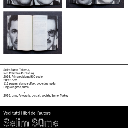
Selim Süme, Tekerrür,
Red Collective Publishing
2016, Prima edizione/500 copie
20 x 27 cm
112 pagine, stampa offset, copertina rigida
Lingua inglese, turca
#
2016
,
bnw
,
Fotografia
,
portrait
,
sociale
,
Sume
,
Turkey
Vedi tutti i libri dell’autore
Selim Süme