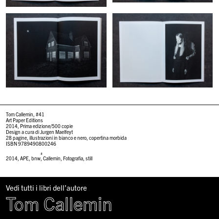
Tom Callemin, #41
Art Paper Editions
2014, Prima edizione/500 copie
Design a cura di Jurgen Maelfeyt
28 pagine, illustrazioni in bianco e nero, copertina morbida
ISBN 9789490800246
#
2014
,
APE
,
bnw
,
Callemin
,
Fotografia
,
still
Vedi tutti i libri dell’autore
Tom Callemin