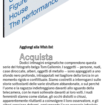
Aggiungi alla Wish list
Acquista
Dodici immagini enigmatiche comprendono questa
serie del fotografo belga Tom Callemin. I soggetti – persone, nudi,
case diroccate, alberi, oggetti di metallo – sono appoggiati a uno
sfondo nero profondo, intrappolati nel bagliore della torcia in un
momento rigido e conflittuale. Siamo costretti a interrogarci sulle
storie sottostanti delle varie strutture abbandonate, o sul perché
l’uomo e la ragazza indietreggiano davanti allo sguardo della
telecamera, con le mani sollevate davanti ai loro volti. I nudi
femminili stanno come statue, gli occhi distolti o chiusi,
apparentemente riluttanti a coinvolgere il loro osservatore, e gli
alberi appaiono deformi, aggiungendo l’aura generale infestata