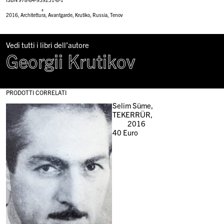
#
2016
,
Architettura
,
Avantgarde
,
Krutiko
,
Russia
,
Tenov
Vedi tutti i libri dell’autore
Georgii Krutikov
PRODOTTI CORRELATI
Selim Süme,
TEKERRÜR,
2016
40
Euro