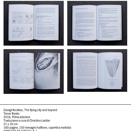
Georgii Krutikov, The flying city and beyond
Tenov Books
2016, Prima edizione
Traduzione a cura di Christina Lodder
21 x 16 cm
160 pagine, 100 immagini halftone, copertina morbida
ISBN 978-84-939231-8-1