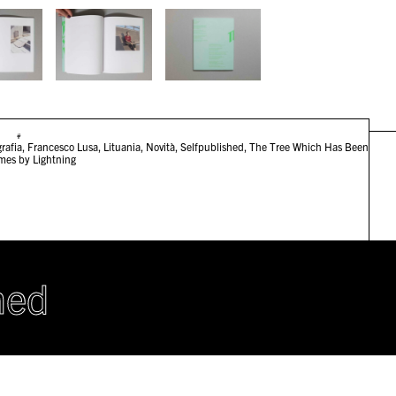
#
rafia
,
Francesco Lusa
,
Lituania
,
Novità
,
Selfpublished
,
The Tree Which Has Been
mes by Lightning
hed