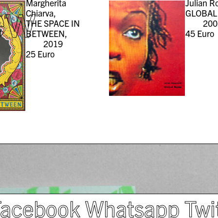
ew
Margherita
Julian Ro
Chiarva,
GLOBAL
THE SPACE IN
200
BETWEEN,
45
Euro
2019
25
Euro
Facebook
Whatsapp
Twi