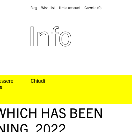
Blog
Wish List
Il mio account
Carrello
(0)
Info
 essere
Chiudi
la
WHICH HAS BEEN
TNING
, 2022