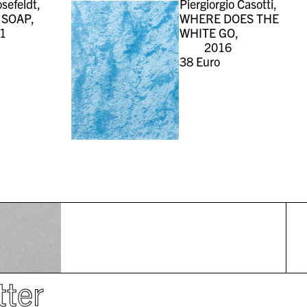
sefeldt,
Piergiorgio Casotti,
 SOAP,
WHERE DOES THE
1
WHITE GO,
2016
38
Euro
tter