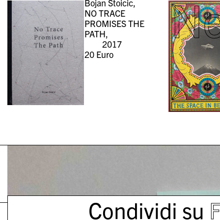
N
Bojan Stoicic,
NO TRACE
PROMISES THE
PATH,
2017
20
Euro
Condividi su