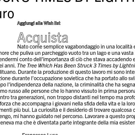
ro
Aggiungi alla Wish list
Acquista
Nato come semplice vagabondaggio in una località e
ignore che puliva un parcheggio vuoto tra un lago e una vast
endermi conto dell’importanza di ciò che stava accadendo e m
ei anni.
The Tree Which Has Been Struck 3 Times by Lightn
lituano. Durante la produzione di questo lavoro mi sono inte
zione durante l’occupazione sovietica che ha portato allo svil
 l’indipendenza della nazione, la criminalità che ha segnato 
ismo russo alle persone che lo hanno vissuto in prima perso
ntro tra generazioni, non troppo distanti nel tempo ma profo
a forza che accompagna i giovani nella sfida della vita e la l
nti più bui. La curiosità e il desiderio di trovare qualcosa 
 vengo, mi hanno guidato nel percorso. Lavorare a questo pr
eneva ma che è diventata parte integrante della mia esiste
– Francesco Lusa