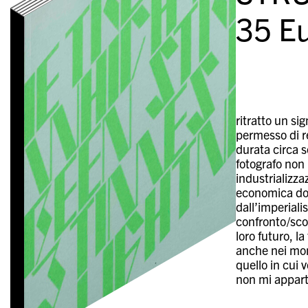
35
Eu
ritratto un s
permesso di r
durata circa s
fotografo non 
industrializza
economica dopo
dall’imperial
confronto/sco
loro futuro, l
anche nei mome
quello in cui
non mi appart