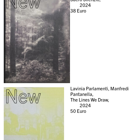
New
2024
38
Euro
New
Lavinia Parlamenti, Manfredi
Pantanella,
The Lines We Draw,
2024
50
Euro