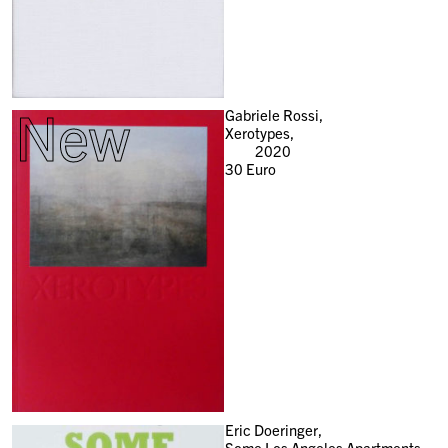
New
Gabriele Rossi,
Xerotypes,
2020
30
Euro
Eric Doeringer,
Some Los Angeles Apartments,