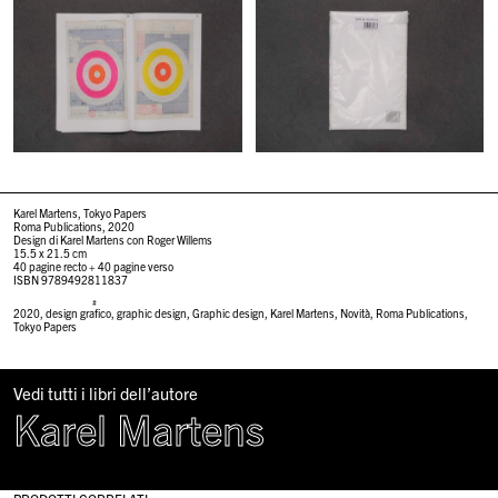
Karel Martens, Tokyo Papers
Roma Publications,
2020
Design di
Karel Martens con Roger Willems
15.5 x 21.5 cm
40 pagine recto + 40 pagine verso
ISBN
9789492811837
#
2020
,
design grafico
,
graphic design
,
Graphic design
,
Karel Martens
,
Novità
,
Roma Publications
,
Tokyo Papers
Vedi tutti i libri dell’autore
Karel Martens