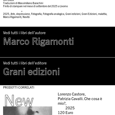
Traduzioni di Massimiliano Barachini
Finito di stampare nel mese di settembre del 2025 a Livorno
#
2025
,
Arte
,
depressione
,
Fotografia
,
Fotografia analogica
,
Grani edizioni
,
Grani Edizioni
,
malattia
,
Marco Rigamonti
,
Novità
Vedi tutti i libri dell’autore
Marco Rigamonti
Vedi tutti i libri dell’editore
Grani edizioni
PRODOTTI CORRELATI
New
Lorenzo Castore,
Patrizia Cavalli. Che cosa è
mio?,
2025
120
Euro