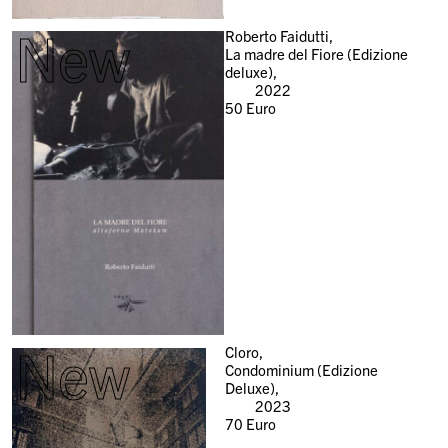
New
Roberto Faidutti,
La madre del Fiore (Edizione
deluxe),
2022
50
Euro
New
Cloro,
Condominium (Edizione
Deluxe),
2023
70
Euro