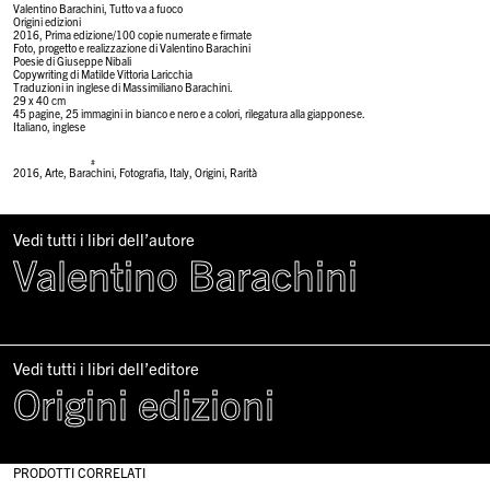
Valentino Barachini, Tutto va a fuoco
Origini edizioni
2016, Prima edizione/100 copie numerate e firmate
Foto, progetto e realizzazione di Valentino Barachini
Poesie di Giuseppe Nibali
Copywriting di Matilde Vittoria Laricchia
Traduzioni in inglese di Massimiliano Barachini.
29 x 40 cm
45 pagine, 25 immagini in bianco e nero e a colori, rilegatura alla giapponese.
Italiano, inglese
#
2016
,
Arte
,
Barachini
,
Fotografia
,
Italy
,
Origini
,
Rarità
Vedi tutti i libri dell’autore
Valentino Barachini
Vedi tutti i libri dell’editore
Origini edizioni
PRODOTTI CORRELATI