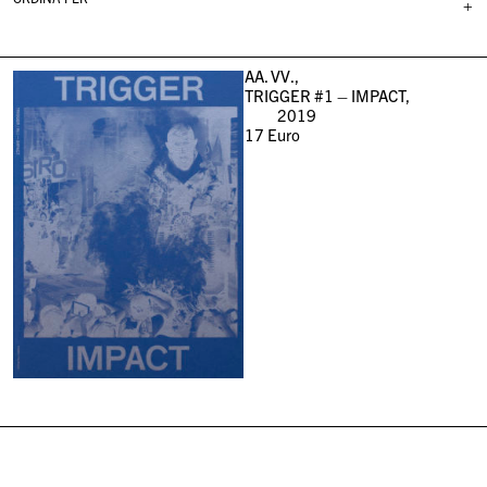
+
AA. VV.,
TRIGGER #1 – IMPACT,
2019
17
Euro