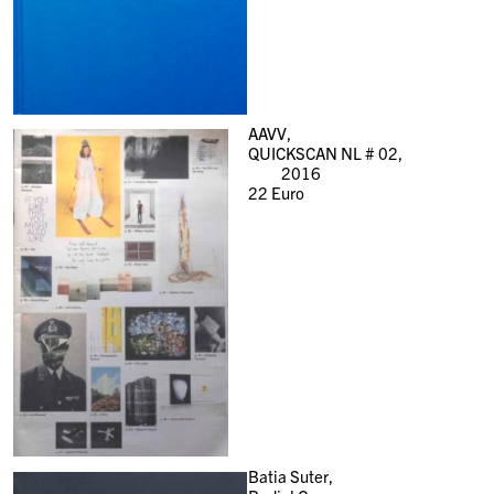
AAVV,
QUICKSCAN NL # 02,
2016
22
Euro
Batia Suter,