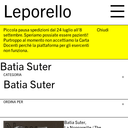
Leporello
skip
navigation
Piccola pausa spedizioni dal 24 luglio all'8
Chiudi
settembre. Speriamo possiate essere pazienti!
Purtroppo al momento non accettiamo la Carta
Docenti perchè la piattaforma per gli esercenti
non funziona.
Batia Suter
CATEGORIA
+
Batia Suter
ORDINA PER
+
Batia Suter,
La Nonpareille / The