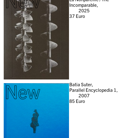
New
Incomparable,
2025
37
Euro
New
Batia Suter,
Parallel Encyclopedia 1,
2007
85
Euro