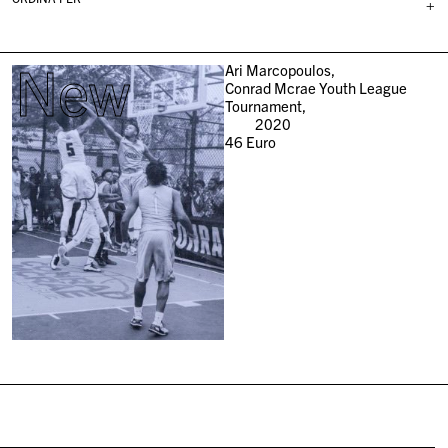
+
New
Ari Marcopoulos,
Conrad Mcrae Youth League
Tournament,
2020
46
Euro